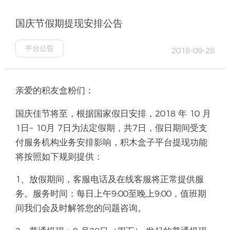
国庆节假期提现安排公告
平台公告
2018-09-28
亲爱的积友盒粉们：
国庆佳节将至，根据国家假日安排，2018 年 10 月
1日~ 10月 7日为法定假期，共7日，假日期间受支
付服务机构业务安排影响，积木盒子平台提现功能
将按照如下规则提供：
1、放假期间，客服电话及在线客服将正常提供服
务。服务时间：每日上午9:00至晚上9:00，值班期
间我们会及时解答您的问题咨询。