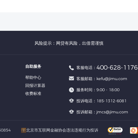
风险提示：网贷有风险，出借需谨慎
400-628-1176
自助服务
客服电话：
帮助中心
客服邮箱：
kefu@jimu.com
回报计算器
服务时间：
9:00 - 18:00
收费标准
投诉电话：
185-1312-6081
投诉邮箱：
jmcs@jimu.com
0854
北京市互联网金融协会违法违规行为投诉