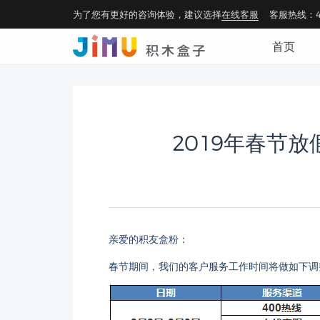
为了您有更好的咨询体验，建议选择
在线客服
客服热线：40
首页
2019年春节
亲爱的积友盒粉：
春节期间，我们的客户服务工作时间将做如下调