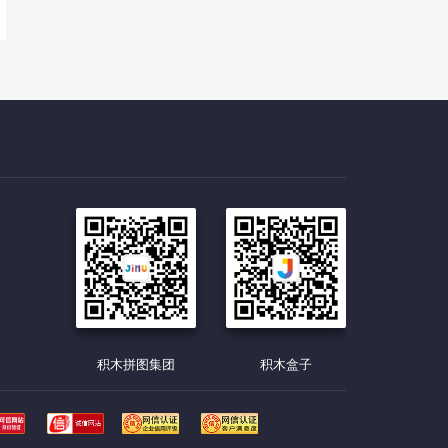
积木拼图集团
积木盒子