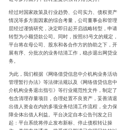
经过对国家政策及行业趋势、公司实力、债权资产
情况等多方面因素的综合考量，公司董事会和管理
层经过谨慎研究，决定即日起开启战略转型，申请
转型为小额贷款公司。同时，按照83号文的规定，
平台将在母公司、股东和各合作方的协助之下，开
展有序、分批次的业务结清工作，稳步退出网贷业
务。
为此，我们根据《网络借贷信息中介机构业务活动
管理暂行办法》等法律法规以及《网络借贷信息中
介机构业务退出指引》等行业规范性文件，制定了
包含清理存量项目，合理处置不良资产，妥善清退
出借人资金在内的多项业务结清工作流程，全力保
障全体出借人利益。平台决定自本公告刊发之日
起：平台系统将停止发布新标、停止债权转让操