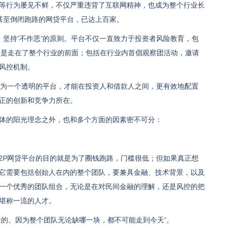
等行为屡见不鲜，不仅严重违背了互联网精神，也成为整个行业长
难甚至倒闭跑路的网贷平台，已达上百家。
，坚持“不作恶“的原则。平台不仅一直致力于投资者风险教育，包
更是走在了整个行业的前面；包括在行业内首倡观察团活动，邀请
风控机制。
成为一个透明的平台，才能在投资人和借款人之间，更有效地配置
正的创新和竞争力所在。
体的阳光理念之外，也和多个方面的因素密不可分：
P2P网贷平台的目的就是为了圈钱跑路，门槛很低；但如果真正想
它需要包括创始人在内的整个团队，要兼具金融、技术背景，以及
一个优秀的团队组合，无论是在对民间金融的理解，还是风控的把
堪称一流的人才。
运的。因为整个团队无论缺哪一块，都不可能走到今天”。