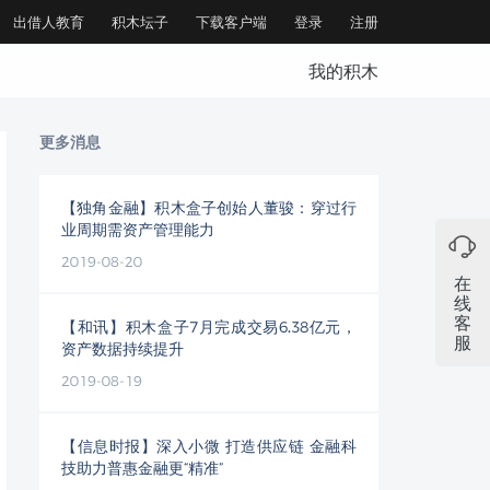
出借人教育
积木坛子
下载客户端
登录
注册
我的积木
更多消息
【独角金融】积木盒子创始人董骏：穿过行
业周期需资产管理能力
2019-08-20
在
线
客
【和讯】积木盒子7月完成交易6.38亿元，
服
资产数据持续提升
2019-08-19
【信息时报】深入小微 打造供应链 金融科
技助力普惠金融更“精准”