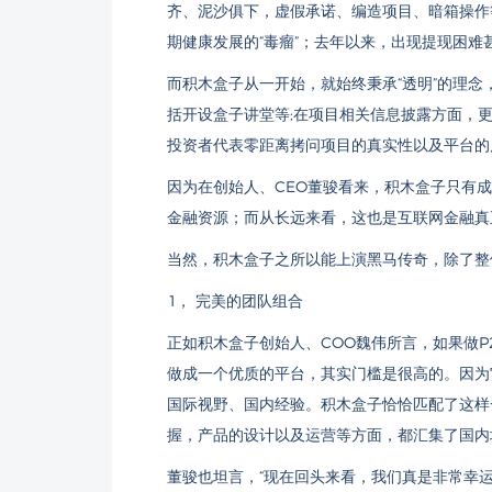
齐、泥沙俱下，虚假承诺、编造项目、暗箱操作
期健康发展的“毒瘤”；去年以来，出现提现困
而积木盒子从一开始，就始终秉承“透明”的理念
括开设盒子讲堂等;在项目相关信息披露方面，
投资者代表零距离拷问项目的真实性以及平台的
因为在创始人、CEO董骏看来，积木盒子只有
金融资源；而从长远来看，这也是互联网金融真
当然，积木盒子之所以能上演黑马传奇，除了整
1， 完美的团队组合
正如积木盒子创始人、COO魏伟所言，如果做
做成一个优质的平台，其实门槛是很高的。因为
国际视野、国内经验。积木盒子恰恰匹配了这样
握，产品的设计以及运营等方面，都汇集了国内
董骏也坦言，“现在回头来看，我们真是非常幸