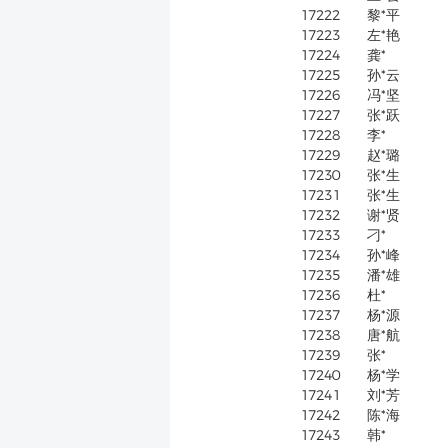
17222
黎*平
17223
左*艳
17224
龚*
17225
孙*云
17226
冯*坚
17227
张*跃
17228
李*
17229
赵*璐
17230
张*生
17231
张*生
17232
谢*贤
17233
刁*
17234
孙*峰
17235
潘*雄
17236
杜*
17237
杨*源
17238
唐*航
17239
张*
17240
杨*学
17241
刘*芳
17242
陈*海
17243
韩*