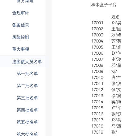
官方渠道
积木盒子平台
合规审计
姓名
17001
邓*昊
备案信息
17002
王*国
17003
刘*峰
风险控制
17004
苏*英
17005
王*光
重大事项
17006
赵*仲
17007
史*玲
逃废债人员名单
17008
邓*超
17009
沈*
第一批名单
17010
唐*兰
17011
张*波
第二批名单
17012
侯*文
17013
徐*冀
第三批名单
17014
蒋*燕
17015
卢*平
第四批名单
17016
张*琼
17017
邓*兵
第五批名单
17018
马*惠
17019
张*
第六批名单