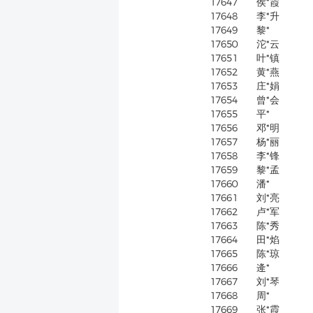
17647
侯*霞
17648
李*升
17649
黎*
17650
沱*云
17651
叶*镇
17652
黄*燕
17653
庄*娟
17654
曾*会
17655
平*
17656
邓*明
17657
杨*丽
17658
李*锋
17659
黎*孟
17660
潘*
17661
刘*亮
17662
卢*军
17663
陈*秀
17664
田*焰
17665
陈*琼
17666
逄*
17667
刘*琴
17668
周*
17669
张*霞