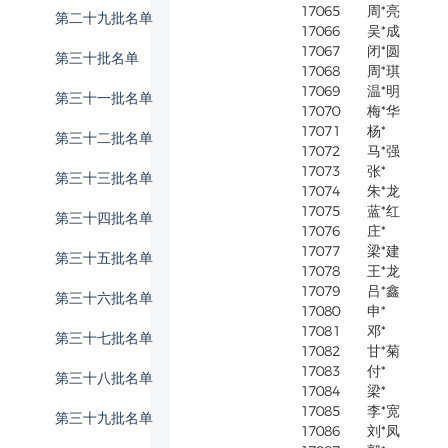
17065
周*亮
第二十九批名单
17066
吴*成
17067
闭*圆
第三十批名单
17068
周*琪
17069
温*明
第三十一批名单
17070
梅*华
17071
杨*
第三十二批名单
17072
马*强
17073
张*
第三十三批名单
17074
朱*龙
17075
蓝*红
第三十四批名单
17076
庄*
17077
梁*建
第三十五批名单
17078
王*龙
17079
吕*鑫
第三十六批名单
17080
申*
17081
邓*
第三十七批名单
17082
甘*菊
17083
付*
第三十八批名单
17084
梁*
17085
李*宽
第三十九批名单
17086
刘*凤