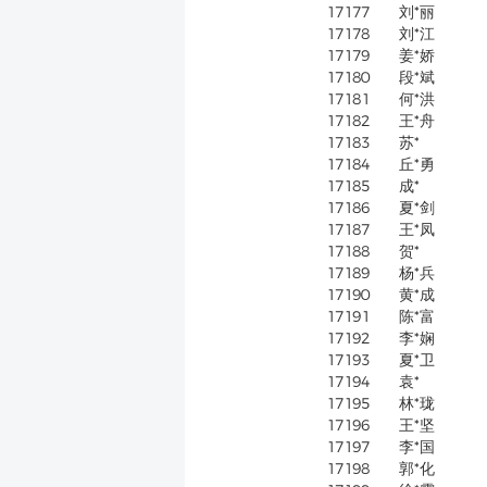
17177
刘*丽
17178
刘*江
17179
姜*娇
17180
段*斌
17181
何*洪
17182
王*舟
17183
苏*
17184
丘*勇
17185
成*
17186
夏*剑
17187
王*凤
17188
贺*
17189
杨*兵
17190
黄*成
17191
陈*富
17192
李*娴
17193
夏*卫
17194
袁*
17195
林*珑
17196
王*坚
17197
李*国
17198
郭*化