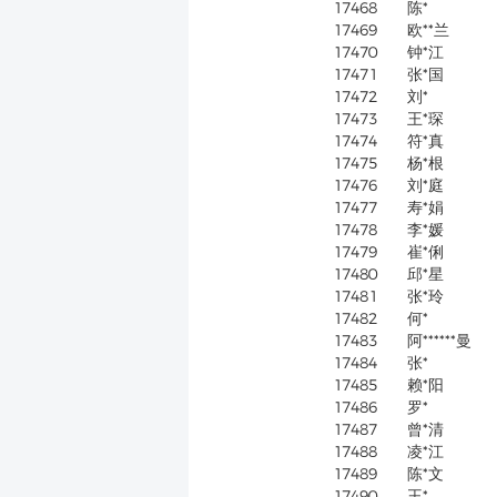
17468
陈*
17469
欧**兰
17470
钟*江
17471
张*国
17472
刘*
17473
王*琛
17474
符*真
17475
杨*根
17476
刘*庭
17477
寿*娟
17478
李*媛
17479
崔*俐
17480
邱*星
17481
张*玲
17482
何*
17483
阿******曼
17484
张*
17485
赖*阳
17486
罗*
17487
曾*清
17488
凌*江
17489
陈*文
17490
王*