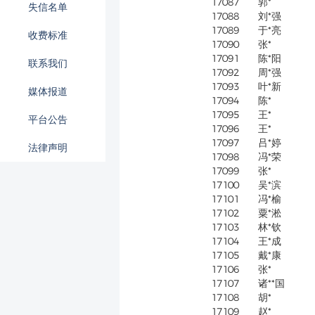
17087
郭*
失信名单
17088
刘*强
17089
于*亮
收费标准
17090
张*
17091
陈*阳
联系我们
17092
周*强
17093
叶*新
媒体报道
17094
陈*
17095
王*
平台公告
17096
王*
17097
吕*婷
法律声明
17098
冯*荣
17099
张*
17100
吴*滨
17101
冯*榆
17102
粟*淞
17103
林*钦
17104
王*成
17105
戴*康
17106
张*
17107
诸**国
17108
胡*
17109
赵*