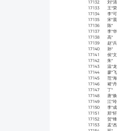
17132
刘*清
17133
王*荣
17134
李*可
17135
宋*晨
17136
陈*
17137
李*华
17138
高*
17139
赵*兵
17140
孙*
17141
侯*文
17142
朱*
17143
温*龙
17144
廖*飞
17145
范*海
17146
褚*丹
17147
丁*
17148
唐*焕
17149
江*玲
17150
李*成
17151
郑*轩
17152
贺*锋
17153
孟*杰
17154
延*