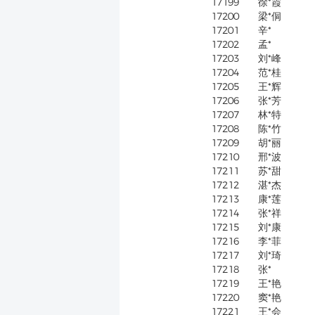
17199
徐*霞
17200
梁*侗
17201
辛*
17202
孟*
17203
刘*峰
17204
范*桂
17205
王*辉
17206
张*芳
17207
林*特
17208
陈*竹
17209
胡*丽
17210
邢*波
17211
苏*甜
17212
湛*杰
17213
康*莲
17214
张*祥
17215
刘*康
17216
李*菲
17217
刘*琦
17218
张*
17219
王*艳
17220
窦*艳
17221
王*会