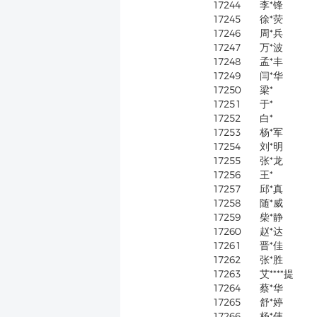
17244
李*锋
17245
徐*荧
17246
周*兵
17247
万*波
17248
孟*丰
17249
闫*华
17250
梁*
17251
于*
17252
白*
17253
杨*军
17254
刘*明
17255
张*龙
17256
王*
17257
邱*真
17258
随*威
17259
柴*静
17260
赵*达
17261
晋*佳
17262
张*胜
17263
艾****提
17264
蔡*华
17265
舒*婷
17266
杨*伟