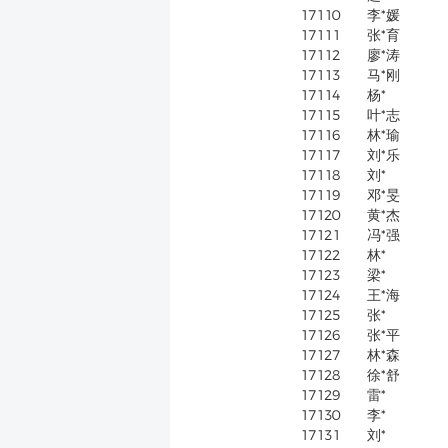
17110
李*媛
17111
张*育
17112
廖*涛
17113
马*刚
17114
杨*
17115
叶*志
17116
林*瑜
17117
刘*乐
17118
刘*
17119
邓*旻
17120
黄*杰
17121
冯*强
17122
林*
17123
梁*
17124
王*海
17125
张*
17126
张*平
17127
林*森
17128
徐*舒
17129
雷*
17130
李*
17131
刘*