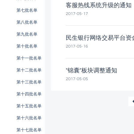
客服热线系统升级的通知
第七批名单
2017-05-17
第八批名单
第九批名单
民生银行网络交易平台资
第十批名单
2017-05-16
第十一批名单
"锦囊"板块调整通知
第十二批名单
2017-05-05
第十三批名单
第十四批名单
第十五批名单
第十六批名单
第十七批名单