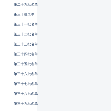
第二十九批名单
第三十批名单
第三十一批名单
第三十二批名单
第三十三批名单
第三十四批名单
第三十五批名单
第三十六批名单
第三十七批名单
第三十八批名单
第三十九批名单