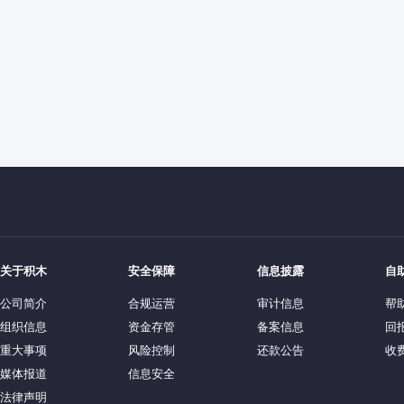
关于积木
安全保障
信息披露
自
公司简介
合规运营
审计信息
帮
组织信息
资金存管
备案信息
回
重大事项
风险控制
还款公告
收
媒体报道
信息安全
法律声明