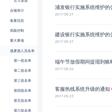
官方渠道
浦发银行实施系统维护的
合规审计
2017-05-27
备案信息
风险控制
建设银行实施系统维护的
重大事项
2017-05-27
逃废债人员名单
第一批名单
端午节放假期间提现到账
2017-05-24
第二批名单
第三批名单
客服热线系统升级的通知
第四批名单
2017-05-23
第五批名单
第六批名单